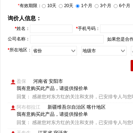
*
有效期限：
10天
20天
1个月
3个月
6个月
询价人信息：
*
姓名：
*
手机号码：
公司名称：
如果您是合
*
所在地区：
省份
地级市
盈保
河南省 安阳市
我有意购买此产品，请提供报价单
回复：
感谢您对东方红的关注和支持，已安排专人与您
阿布都拉江
新疆维吾尔自治区 喀什地区
我有意购买此产品，请提供报价单
回复：
感谢您对东方红的关注和支持，已安排专人与您
王先生
江苏省 宿迁市