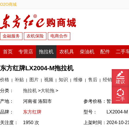
O2O商城
金融服务
农机保险
电商合作
首页
专营店
拖拉机
农机具
柴油机
配件
二手
东方红牌LX2004-M拖拉机
价格
补贴
图片
视频
知识
维修
售后
经销商
|
|
|
|
|
|
|
建议
分类：
拖拉机
>
大轮拖
>
二手
产地：
河南省 洛阳市
参考价格：
暂无报价
品牌：
东方红牌
型号：
LX2004-M
关注度：
1950 次
上架时间：
2024-10-2