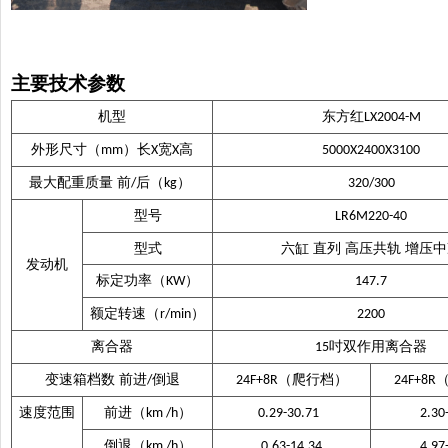
主要技术参数
机型
东方红
LX2004-M
外形尺寸（
）长
宽
高
mm
X
X
5000X2400X3100
最大配重质量
前
后（
）
/
kg
320/300
型号
LR6M220-40
型式
六缸
直列
高压共轨
增压中
发动机
标定功率（
）
KW
147.7
额定转速（
）
r/min
2200
离合器
吋双作用离合器
15
变速箱档数
前进
倒退
（爬行档）
/
24F+8R
24F+8R
速度范围
前进（
）
km /h
0.29-30.71
2.30
倒退（
）
km /h
0.63-14.34
4.97