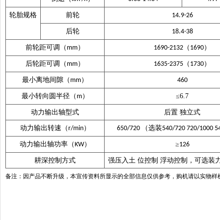
轮胎规格
前轮
14.9-26
后轮
18.4-38
前轮距可调（
）
（
）
mm
1690-2132
1690
后轮距可调（
）
（
）
mm
1635-2375
1730
最小离地间隙（
）
mm
460
最小转向圆半径（
）
≤6.7
m
动力输出轴型式
后置
独立式
动力输出转速（
）
（选装
r/min
650/720
540/720 720/1000 5
动力输出轴功率（
）
≥
KW
126
耕深控制方式
强压入土
位控制
浮动控制，可选装
备注：因产品不断升级，本宣传资料所显示的全部信息仅供参考，购机请以实物样